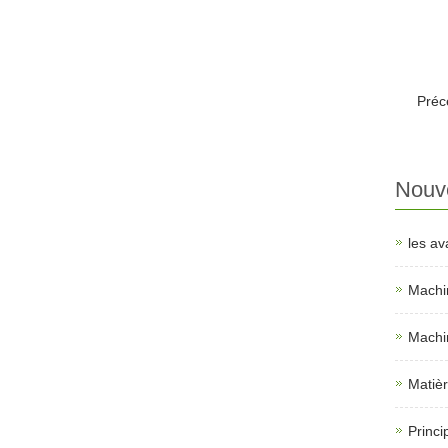
Pré
Nouve
les av
Machin
Machin
Matièr
Princi