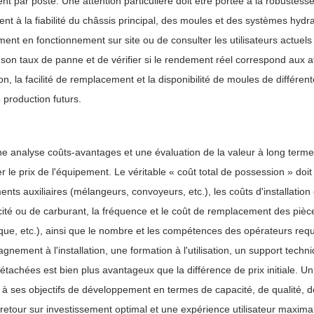
t par poste. Une attention particulière doit être portée à la robustesse 
t à la fiabilité du châssis principal, des moules et des systèmes hydr
ment en fonctionnement sur site ou de consulter les utilisateurs actuel
 son taux de panne et de vérifier si le rendement réel correspond aux a
on, la facilité de remplacement et la disponibilité de moules de différentes
 production futurs.
ne analyse coûts-avantages et une évaluation de la valeur à long terme 
 le prix de l'équipement. Le véritable « coût total de possession » doit
nts auxiliaires (mélangeurs, convoyeurs, etc.), les coûts d'installatio
icité ou de carburant, la fréquence et le coût de remplacement des pièc
que, etc.), ainsi que le nombre et les compétences des opérateurs requ
nement à l'installation, une formation à l'utilisation, un support tech
étachées est bien plus avantageux que la différence de prix initiale. U
à ses objectifs de développement en termes de capacité, de qualité, de
 retour sur investissement optimal et une expérience utilisateur maxima