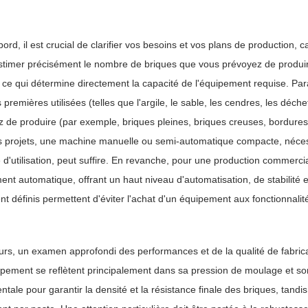
bord, il est crucial de clarifier vos besoins et vos plans de production, c
stimer précisément le nombre de briques que vous prévoyez de produi
ce qui détermine directement la capacité de l'équipement requise. Par
 premières utilisées (telles que l'argile, le sable, les cendres, les déc
 de produire (par exemple, briques pleines, briques creuses, bordures de 
ts projets, une machine manuelle ou semi-automatique compacte, néce
ité d'utilisation, peut suffire. En revanche, pour une production commer
ent automatique, offrant un haut niveau d'automatisation, de stabilité
nt définis permettent d'éviter l'achat d'un équipement aux fonctionnalit
eurs, un examen approfondi des performances et de la qualité de fabric
ipement se reflètent principalement dans sa pression de moulage et son 
tale pour garantir la densité et la résistance finale des briques, tandis