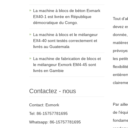
La machine à blocs de béton Exmark
EX40-1 est livrée en République
Tout d'a
démocratique du Congo.
devez e
La machine à blocs et le mélangeur
donnée, 
EX4-40 sont testés correctement et
matières
livrés au Guatemala
prévoyez
La machine de fabrication de blocs et
les peti
le mélangeur Exmork EM4-45 sont
flexibil
livrés en Gambie
entièrem
claireme
Contactez - nous
Par aill
Contact: Exmork
de l'équ
Tel: 86-15757781695
fondamen
Whatsapp: 86-15757781695