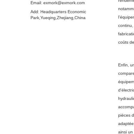
rendemen
Email: exmork@exmork.com
notammen
Add: Headquarters Economic
l'équipe
Park,Yueqing,Zhejiang,China
continu,
fabricati
coûts de
Enfin, u
comparer
équipeme
d'électr
hydrauli
accompag
pièces d
adaptée 
ainsi un