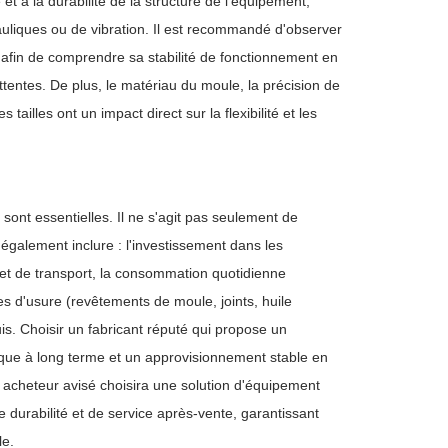
et à la durabilité de la structure de l'équipement,
auliques ou de vibration. Il est recommandé d'observer
s afin de comprendre sa stabilité de fonctionnement en
ttentes. De plus, le matériau du moule, la précision de
 tailles ont un impact direct sur la flexibilité et les
sont essentielles. Il ne s'agit pas seulement de
 également inclure : l'investissement dans les
n et de transport, la consommation quotidienne
es d'usure (revêtements de moule, joints, huile
is. Choisir un fabricant réputé qui propose un
nique à long terme et un approvisionnement stable en
n acheteur avisé choisira une solution d'équipement
 durabilité et de service après-vente, garantissant
le.