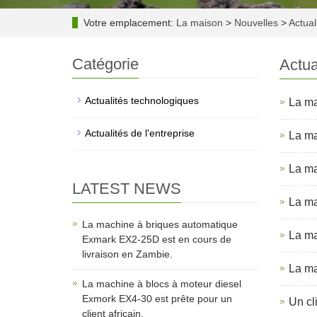
Votre emplacement:
La maison
>
Nouvelles
>
Actuali
Catégorie
Actua
Actualités technologiques
La ma
Actualités de l'entreprise
La ma
La ma
LATEST NEWS
La ma
La machine à briques automatique
La ma
Exmark EX2-25D est en cours de
livraison en Zambie.
La ma
La machine à blocs à moteur diesel
Exmork EX4-30 est prête pour un
Un cl
client africain.