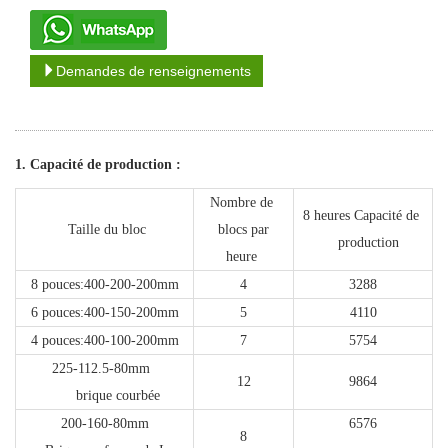
Demandes de renseignements
1. Capacité de production :
Nombre de
8 heures
Capacité de
Taille du bloc
blocs par
production
heure
8 pouces:400-200-200mm
4
3288
6 pouces:400-150-200mm
5
4110
4 pouces:400-100-200mm
7
5754
225-112.5-80mm
12
9864
brique c
ourbée
200-160-80mm
6576
8