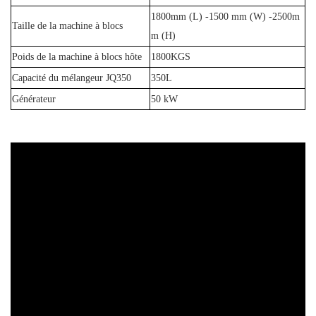
1800mm (L) -1500 mm (W) -2500m
Taille de la machine à blocs
m (H)
Poids de la machine à blocs hôte
1800KGS
Capacité du mélangeur JQ350
350L
Générateur
50 kW