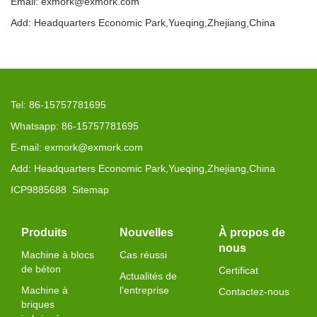
Email: exmork@exmork.com
Add: Headquarters Economic Park,Yueqing,Zhejiang,China
Tel: 86-15757781695
Whatsapp: 86-15757781695
E-mail: exmork@exmork.com
Add: Headquarters Economic Park,Yueqing,Zhejiang,China
ICP9885688
Sitemap
Produits
Nouvelles
À propos de
nous
Machine à blocs
Cas réussi
de béton
Certificat
Actualités de
Machine à
l'entreprise
Contactez-nous
briques