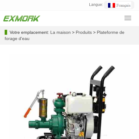
Langue:
Toggl
navig
Votre emplacement:
La maison
>
Produits
>
Plateforme de
forage d'eau