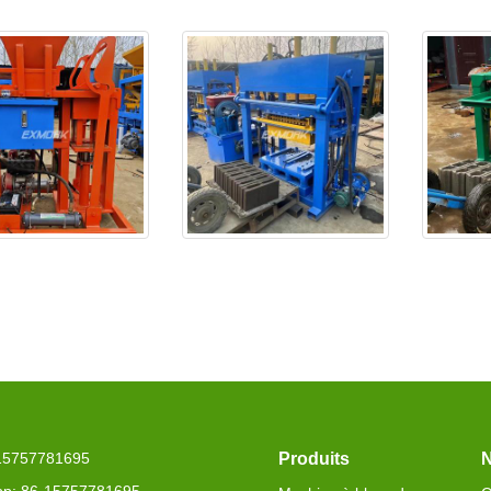
est livré au Sénégal
L'EX4-30 sera livré en
EXJ4-40 e
Algér
-15757781695
Produits
N