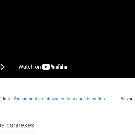
édent：
Équipement de fabrication de briques Exmork h
Suivan
os connexes