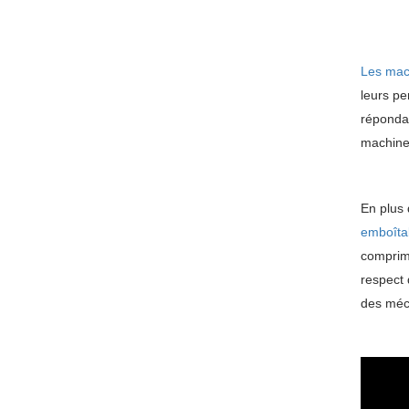
Les mach
leurs pe
répondan
machines
En plus 
emboîtab
comprimé
respect 
des méca