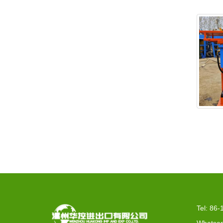
EX2-25 
Tel: 86