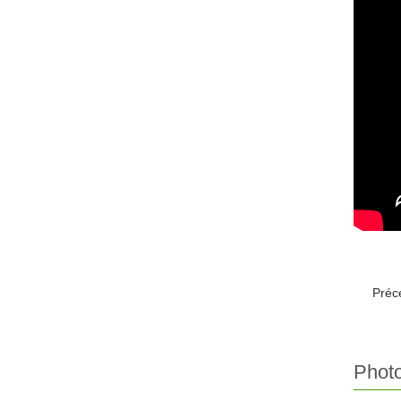
Préc
Phot