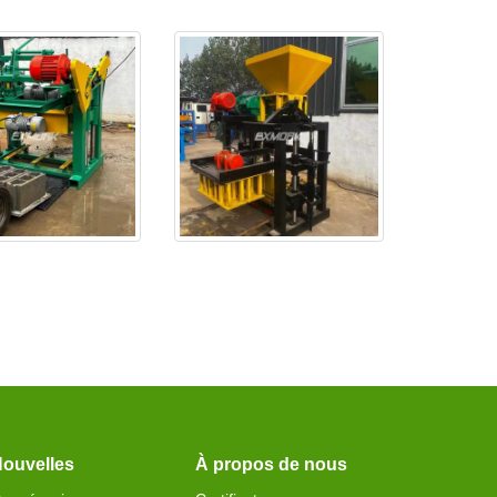
st testé ok et livr
L'EX4-24 est prêt et sera li
ouvelles
À propos de nous