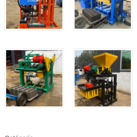
EX2-25 est livré au Sénégal
L'EX4-30 sera livré en Algér
EXJ4-40 est testé ok et livr
L'EX4-24 est prêt et sera li