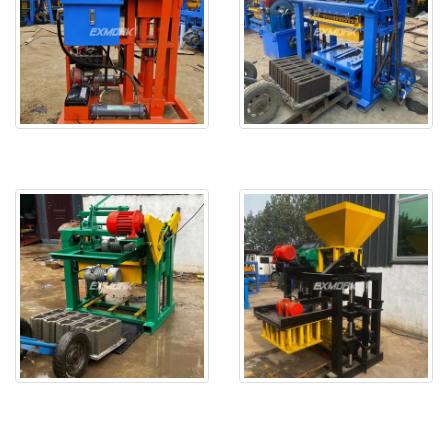
EX2-25 est livré au Sénégal
L'EX4-30 sera livré en Algér
EXJ4-40 est testé ok et livr
L'EX4-24 est prêt et sera li