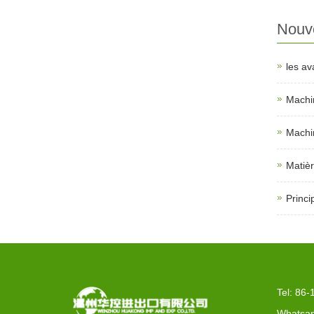
Nouve
les av
Machin
Machin
Matièr
Princi
Tel: 86
Whatsap