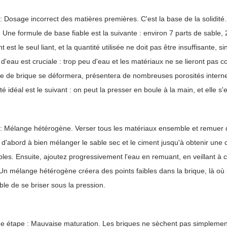
: Dosage incorrect des matières premières. C'est la base de la solidité.
r. Une formule de base fiable est la suivante : environ 7 parts de sable, 
t est le seul liant, et la quantité utilisée ne doit pas être insuffisante,
 d'eau est cruciale : trop peu d'eau et les matériaux ne se lieront pas
e de brique se déformera, présentera de nombreuses porosités interne
té idéal est le suivant : on peut la presser en boule à la main, et elle s'
: Mélange hétérogène. Verser tous les matériaux ensemble et remuer q
 d'abord à bien mélanger le sable sec et le ciment jusqu'à obtenir une 
ibles. Ensuite, ajoutez progressivement l'eau en remuant, en veillant à
Un mélange hétérogène créera des points faibles dans la brique, là où le 
ble de se briser sous la pression.
e étape : Mauvaise maturation. Les briques ne sèchent pas simplement