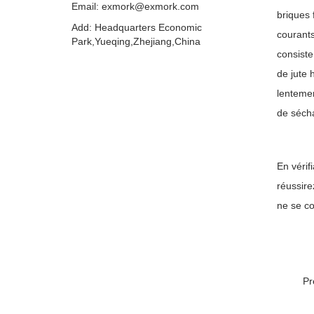
Email: exmork@exmork.com
briques 
Add: Headquarters Economic
courants
Park,Yueqing,Zhejiang,China
consiste
de jute 
lentemen
de sécha
En vérif
réussire
ne se co
P