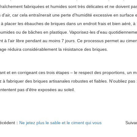
fraîchement fabriquées et humides sont très délicates et ne doivent pas 
 d'air, car cela entraînerait une perte d'humidité excessive en surface
 à placer les ébauches de briques dans un endroit frais et bien aéré, à
humides ou de bâches en plastique. Vaporisez-les d'eau quotidiennemen
t à l'air libre pendant au moins 7 jours. Ce processus permet au ciment
ge réduira considérablement la résistance des briques.
iant et en corrigeant ces trois étapes – le respect des proportions, u
z à fabriquer des briques artisanales robustes et fiables. N'oubliez pas
ntentent pas d'être exposées au soleil.
récédent：
Ne jetez plus le sable et le ciment qui vous
Suiva