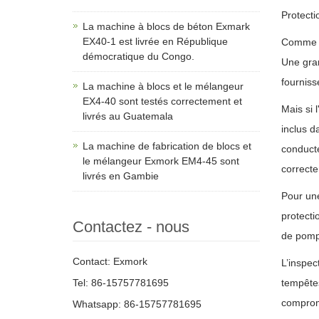
Protecti
La machine à blocs de béton Exmark
EX40-1 est livrée en République
Comme in
démocratique du Congo.
Une gran
fourniss
La machine à blocs et le mélangeur
EX4-40 sont testés correctement et
Mais si 
livrés au Guatemala
inclus d
La machine de fabrication de blocs et
conducte
le mélangeur Exmork EM4-45 sont
correcte
livrés en Gambie
Pour une
protecti
Contactez - nous
de pompa
Contact: Exmork
L’inspec
Tel: 86-15757781695
tempêtes
comprome
Whatsapp: 86-15757781695