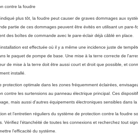
on contre la foudre
diqué plus tôt, la foudre peut causer de graves dommages aux système
de partie de ces dommages peuvent être évités en utilisant un pare-f
ent des boîtes de commande avec le pare-éclair déjà câblé en place.
l'installation est effectuée où il y a même une incidence juste de tempêtes
ans le paquet de pompe de base. Une mise à la terre correcte de l'arres
ur de mise à la terre doit être aussi court et droit que possible, et co
ment installé.
 protection optimale dans les zones fréquemment éclairées, envisagez d
on contre les surtensions au panneau électrique principal. Ces disposi
ge, mais aussi d'autres équipements électroniques sensibles dans la ma
tion et l’entretien réguliers du système de protection contre la foudre 
. Vérifiez l'étanchéité de toutes les connexions et recherchez tout si
ttre l'efficacité du système.