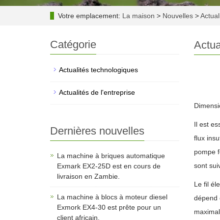
Votre emplacement:
La maison
>
Nouvelles
>
Actual
Catégorie
Actua
Actualités technologiques
Actualités de l'entreprise
Dimensi
Il est e
Dernières nouvelles
flux ins
pompe fo
La machine à briques automatique
sont sui
Exmark EX2-25D est en cours de
livraison en Zambie.
Le fil é
La machine à blocs à moteur diesel
dépend d
Exmork EX4-30 est prête pour un
maximale
client africain.