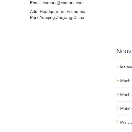
Email: exmork@exmork.com
Add: Headquarters Economic
Park,Yueqing,Zhejiang,China
Nouve
les av
Machin
Machin
Matièr
Princi