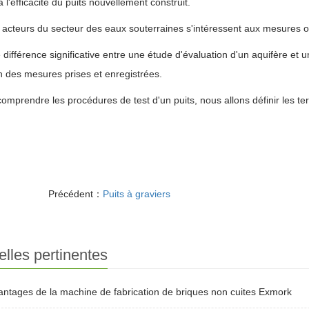
à l'efficacité du puits nouvellement construit.
 acteurs du secteur des eaux souterraines s'intéressent aux mesures ob
 différence significative entre une étude d'évaluation d'un aquifère et u
n des mesures prises et enregistrées.
comprendre les procédures de test d'un puits, nous allons définir les t
Précédent：
Puits à graviers
lles pertinentes
antages de la machine de fabrication de briques non cuites Exmork