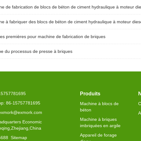
e de fabrication de blocs de béton de ciment hydraulique à moteur die
e à fabriquer des blocs de béton de ciment hydraulique à moteur dies
es premières pour machine de fabrication de briques
pe du processus de presse à briques
-15757781695
Produits
N
p: 86-15757781695
Machine à blocs de
C
béton
 exmork@exmork.com
A
Machine à briques
adquarters Economic
imbriquées en argile
eqing,Zhejiang,China
Appareil de forage
5688
Sitemap