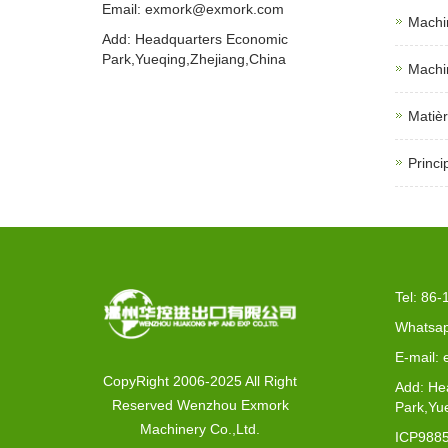
Email: exmork@exmork.com
Machin
Add: Headquarters Economic
Park,Yueqing,Zhejiang,China
Machin
Matièr
Princi
Tel: 86
Whatsap
E-mail:
CopyRight 2006-2025 All Right
Add: He
Reserved Wenzhou Exmork
Park,Yu
Machinery Co.,Ltd.
ICP988