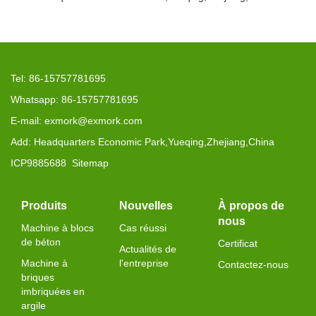
Tel: 86-15757781695
Whatsapp: 86-15757781695
E-mail: exmork@exmork.com
Add: Headquarters Economic Park,Yueqing,Zhejiang,China
ICP9885688
Sitemap
Produits
Nouvelles
À propos de
nous
Machine à blocs
Cas réussi
de béton
Certificat
Actualités de
Machine à
l'entreprise
Contactez-nous
briques
imbriquées en
argile