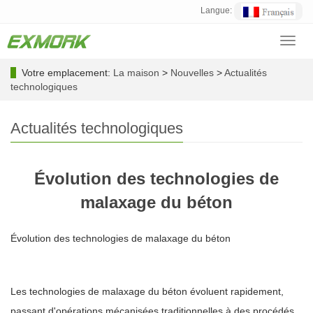
Langue:
Toggl
navig
Votre emplacement:
La maison
>
Nouvelles
>
Actualités
technologiques
Actualités technologiques
Évolution des technologies de
malaxage du béton
Évolution des technologies de malaxage du béton
Les technologies de malaxage du béton évoluent rapidement,
passant d'opérations mécanisées traditionnelles à des procédés