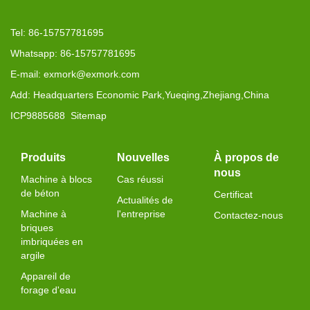
Tel: 86-15757781695
Whatsapp: 86-15757781695
E-mail: exmork@exmork.com
Add: Headquarters Economic Park,Yueqing,Zhejiang,China
ICP9885688
Sitemap
Produits
Nouvelles
À propos de
nous
Machine à blocs
Cas réussi
de béton
Certificat
Actualités de
Machine à
l'entreprise
Contactez-nous
briques
imbriquées en
argile
Appareil de
forage d'eau