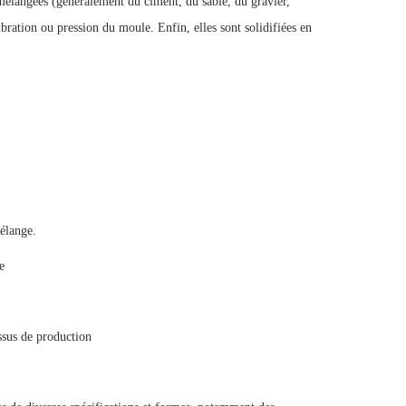
mélangées (généralement du ciment, du sable, du gravier,
ibration ou pression du moule. Enfin, elles sont solidifiées en
élange.
e
ssus de production