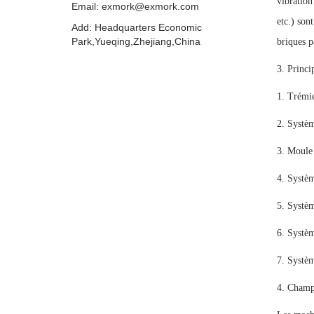
vibration
Email: exmork@exmork.com
etc.) son
Add: Headquarters Economic
Park,Yueqing,Zhejiang,China
briques p
3. Princ
1. Trémie
2. Systèm
3. Moule 
4. Systèm
5. Systèm
6. Systèm
7. Systèm
4. Champ 