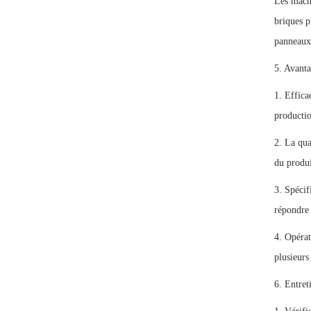
Les machi
briques p
panneaux 
5. Avant
1. Effica
productio
2. La qua
du produi
3. Spécif
répondre 
4. Opérat
plusieurs
6. Entret