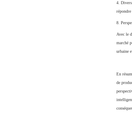
4. Divers
répondre 
8. Perspe
Avec le d
marché po
urbaine e
En résumé
de produc
perspecti
intellige
conséquen