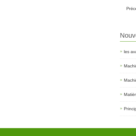
Préc
Nouve
les av
Machin
Machin
Matièr
Princi