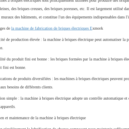
nes à briques électriques sont principalement utilisées pour produire des briqu
leines, des briques creuses, des briques poreuses, etc. Il est largement utilisé d
muraux des bâtiments, et constitue l'un des équipements indispensables dans l'i
ages de
la machine de fabrication de briques électriques
E
xmork
cité de production élevée : la machine à briques électrique peut automatiser la 
n.
lité du produit fini est bonne : les briques formées par la machine à briques élec
t fini est bonne.
ications de produits diversifiées : les machines à briques électriques peuvent pr
aux besoins de différents clients.
ion simple : la machine à briques électrique adopte un contrôle automatique et e
 appareils.
ien et maintenance de la machine à briques électrique