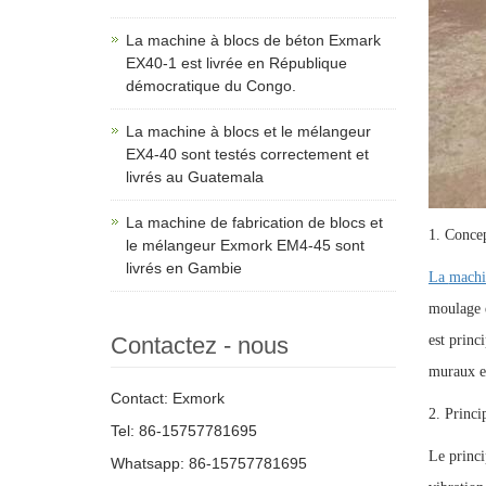
La machine à blocs de béton Exmark
EX40-1 est livrée en République
démocratique du Congo.
La machine à blocs et le mélangeur
EX4-40 sont testés correctement et
livrés au Guatemala
La machine de fabrication de blocs et
1. Concep
le mélangeur Exmork EM4-45 sont
livrés en Gambie
La
machi
moulage e
Contactez - nous
est princ
muraux et
Contact: Exmork
2. Princi
Tel: 86-15757781695
Le princi
Whatsapp: 86-15757781695