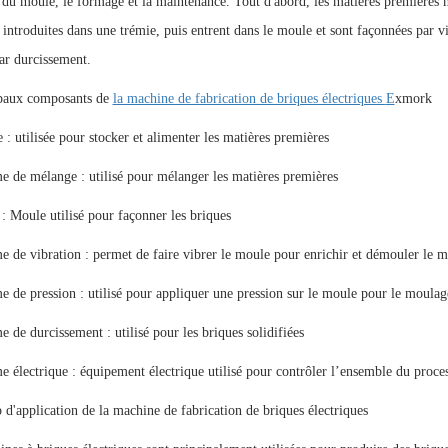
 du moule, le formage et la maintenance. Tout d'abord, les matières premières 
t introduites dans une trémie, puis entrent dans le moule et sont façonnées par v
ar durcissement.
ipaux composants de
la machine de fabrication de briques électriques
E
xmork
 : utilisée pour stocker et alimenter les matières premières
e de mélange : utilisé pour mélanger les matières premières
: Moule utilisé pour façonner les briques
e de vibration : permet de faire vibrer le moule pour enrichir et démouler le m
e de pression : utilisé pour appliquer une pression sur le moule pour le moulag
e de durcissement : utilisé pour les briques solidifiées
e électrique : équipement électrique utilisé pour contrôler l’ensemble du proce
d'application de la machine de fabrication de briques électriques