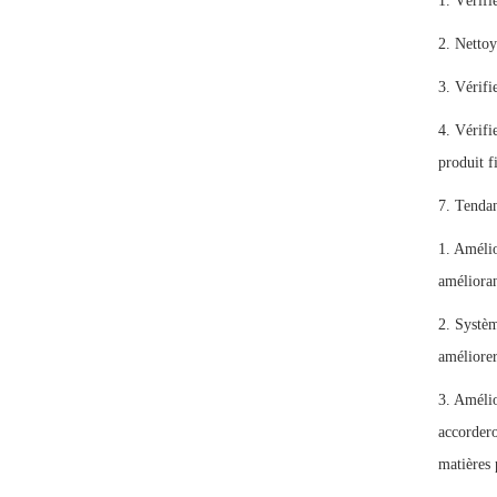
1. Vérifi
2. Nettoy
3. Vérifi
4. Vérifi
produit fi
7. Tendan
1. Amélio
amélioran
2. Systèm
améliorer
3. Amélio
accordero
matières 