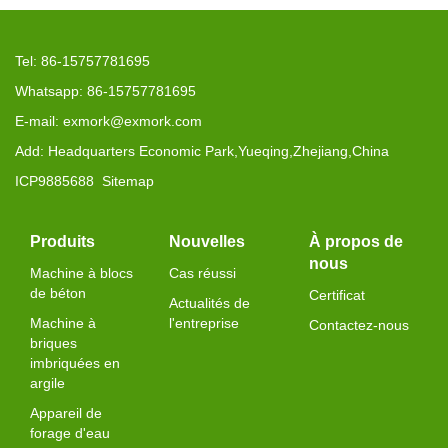
Tel: 86-15757781695
Whatsapp: 86-15757781695
E-mail: exmork@exmork.com
Add: Headquarters Economic Park,Yueqing,Zhejiang,China
ICP9885688
Sitemap
Produits
Nouvelles
À propos de
nous
Machine à blocs
Cas réussi
de béton
Certificat
Actualités de
Machine à
l'entreprise
Contactez-nous
briques
imbriquées en
argile
Appareil de
forage d'eau