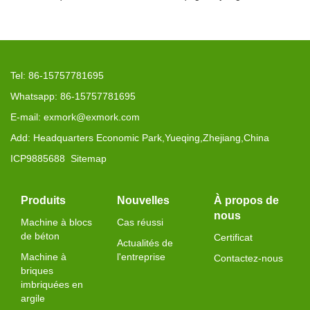
Tel: 86-15757781695
Whatsapp: 86-15757781695
E-mail: exmork@exmork.com
Add: Headquarters Economic Park,Yueqing,Zhejiang,China
ICP9885688
Sitemap
Produits
Nouvelles
À propos de
nous
Machine à blocs
Cas réussi
de béton
Certificat
Actualités de
Machine à
l'entreprise
Contactez-nous
briques
imbriquées en
argile