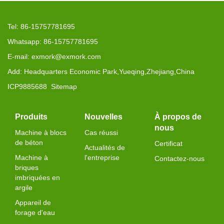
Tel: 86-15757781695
Whatsapp: 86-15757781695
E-mail: exmork@exmork.com
Add: Headquarters Economic Park,Yueqing,Zhejiang,China
ICP9885688
Sitemap
Produits
Nouvelles
À propos de
nous
Machine à blocs
Cas réussi
de béton
Certificat
Actualités de
Machine à
l'entreprise
Contactez-nous
briques
imbriquées en
argile
Appareil de
forage d'eau