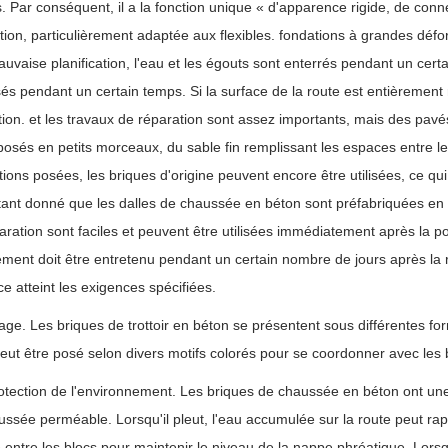
s. Par conséquent, il a la fonction unique « d'apparence rigide, de con
ion, particulièrement adaptée aux flexibles. fondations à grandes défo
uvaise planification, l'eau et les égouts sont enterrés pendant un certa
és pendant un certain temps. Si la surface de la route est entièrement 
tion. et les travaux de réparation sont assez importants, mais des pavés
 posés en petits morceaux, du sable fin remplissant les espaces entre le
tions posées, les briques d'origine peuvent encore être utilisées, ce qui 
tant donné que les dalles de chaussée en béton sont préfabriquées en us
paration sont faciles et peuvent être utilisées immédiatement après la
ement doit être entretenu pendant un certain nombre de jours après la rép
ce atteint les exigences spécifiées.
age. Les briques de trottoir en béton se présentent sous différentes for
 peut être posé selon divers motifs colorés pour se coordonner avec les
ction de l'environnement. Les briques de chaussée en béton ont une « 
ssée perméable. Lorsqu'il pleut, l'eau accumulée sur la route peut rapide
 entre les blocs pour maintenir le niveau de la nappe phréatique. Lorsqu