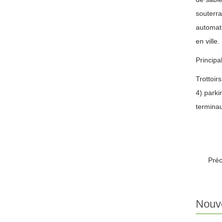
souterra
automati
en ville. 
Principa
Trottoir
4) parki
terminau
Pré
Nouve