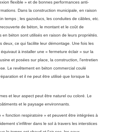
nexion flexible » et de bonnes performances anti-
rmations. Dans la construction municipale, en raison
in temps ; les gazoducs, les conduites de câbles, etc.
recouverte de béton, le montant et le coût de
 en béton sont utilisés en raison de leurs propriétés.
s deux, ce qui facilite leur démontage. Une fois les
équivaut à installer une « fermeture éclair » sur la
ine et posées sur place, la construction, l'entretien
 pose. Le revêtement en béton commercial coulé
aration et il ne peut être utilisé que lorsque la
mes et leur aspect peut être naturel ou coloré. Le
 bâtiments et le paysage environnants.
fonction respiratoire » et peuvent être intégrées à
ment s'infiltrer dans le sol à travers les interstices
e le temps est chaud et l'air sec, les eaux