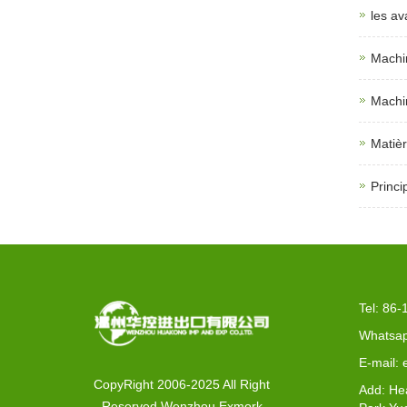
les av
Machin
Machin
Matièr
Princi
Tel: 86
Whatsap
E-mail:
CopyRight 2006-2025 All Right
Add: He
Reserved Wenzhou Exmork