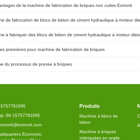
antages de la machine de fabrication de briques non cuites Exmork
e de fabrication de blocs de béton de ciment hydraulique à moteur die
e à fabriquer des blocs de béton de ciment hydraulique à moteur dies
es premières pour machine de fabrication de briques
pe du processus de presse à briques
-15757781695
Produits
N
p: 86-15757781695
Machine à blocs de
C
béton
 exmork@exmork.com
A
Machine à briques
adquarters Economic
imbriquées en argile