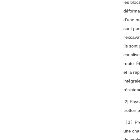
les bloc
déformat
d'une ma
sont pos
l'excava
Ils sont
canalisa
route. É
et la ré
intégral
résistan
[2] Pays
trottoir
〔3〕Prote
une chau
de sable