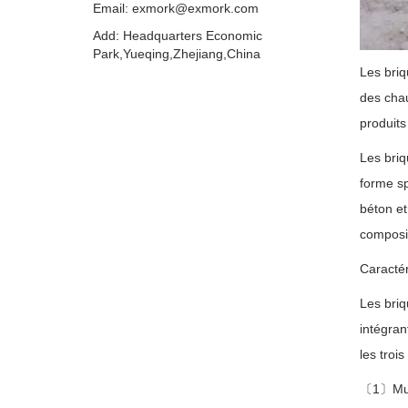
Email: exmork@exmork.com
Add: Headquarters Economic
Park,Yueqing,Zhejiang,China
Les briq
des chau
produits
Les briq
forme sp
béton et
composi
Caractér
Les briq
intégran
les troi
〔1〕Multi