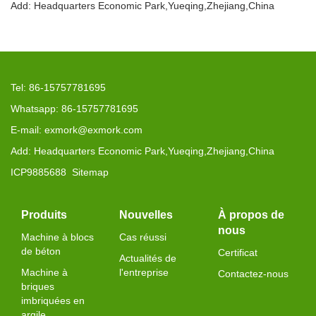
Add: Headquarters Economic Park,Yueqing,Zhejiang,China
Tel: 86-15757781695
Whatsapp: 86-15757781695
E-mail: exmork@exmork.com
Add: Headquarters Economic Park,Yueqing,Zhejiang,China
ICP9885688
Sitemap
Produits
Nouvelles
À propos de
nous
Machine à blocs
Cas réussi
de béton
Certificat
Actualités de
Machine à
l'entreprise
Contactez-nous
briques
imbriquées en
argile