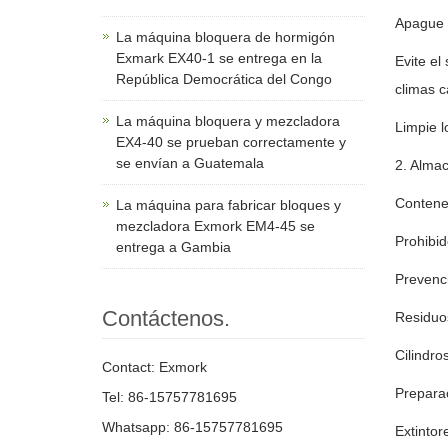
Apague e
La máquina bloquera de hormigón
Exmark EX40-1 se entrega en la
Evite el
República Democrática del Congo
climas c
La máquina bloquera y mezcladora
Limpie 
EX4-40 se prueban correctamente y
se envían a Guatemala
2. Alma
Contened
La máquina para fabricar bloques y
mezcladora Exmork EM4-45 se
Prohibid
entrega a Gambia
Prevenci
Contáctenos.
Residuos
Cilindro
Contact: Exmork
Prepara
Tel: 86-15757781695
Whatsapp: 86-15757781695
Extintor