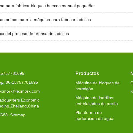
na para fabricar bloques huecos manual pequeña
as primas para la máquina para fabricar ladrillos
pio del proceso de prensa de ladrillos
-15757781695
Productos
N
p: 86-15757781695
Máquina de bloques de
C
hormigón
 exmork@exmork.com
N
Máquina de ladrillos
adquarters Economic
entrelazados de arcilla
eqing,Zhejiang,China
Plataforma de
5688
Sitemap
perforación de agua