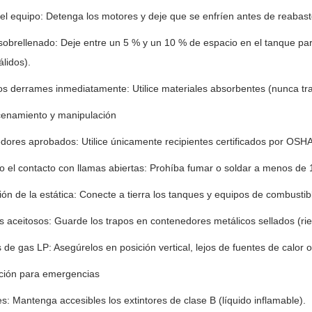
l equipo: Detenga los motores y deje que se enfríen antes de reabast
 sobrellenado: Deje entre un 5 % y un 10 % de espacio en el tanque pa
álidos).
los derrames inmediatamente: Utilice materiales absorbentes (nunca 
cenamiento y manipulación
ores aprobados: Utilice únicamente recipientes certificados por OSHA
o el contacto con llamas abiertas: Prohíba fumar o soldar a menos de 
ón de la estática: Conecte a tierra los tanques y equipos de combustibl
 aceitosos: Guarde los trapos en contenedores metálicos sellados (r
s de gas LP: Asegúrelos en posición vertical, lejos de fuentes de calor o
ción para emergencias
es: Mantenga accesibles los extintores de clase B (líquido inflamable).