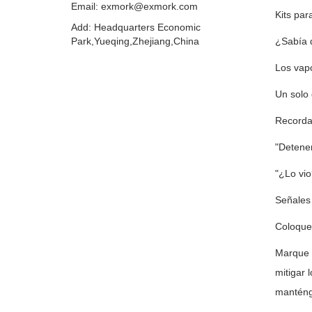
Email: exmork@exmork.com
Kits par
Add: Headquarters Economic
Park,Yueqing,Zhejiang,China
¿Sabía 
Los vap
Un solo
Recordat
"Detener
"¿Lo vio
Señales 
Coloque
Marque l
mitigar 
manténg