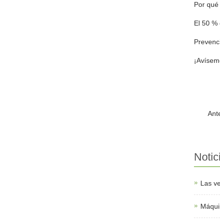
Por qué
El 50 % 
Prevenci
¡Avíseme
Ant
Notic
Las ve
Máquin