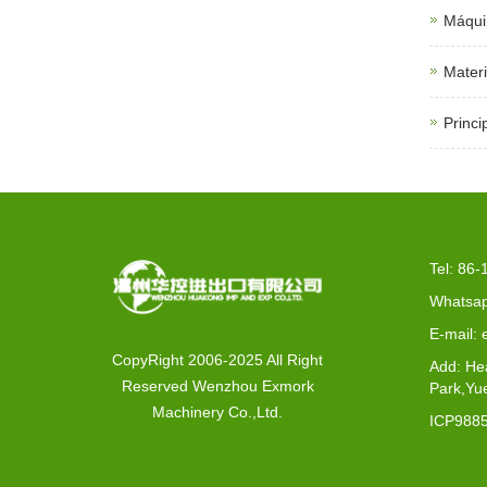
Máqui
Materi
Princi
Tel: 86
Whatsap
E-mail:
CopyRight 2006-2025 All Right
Add: He
Reserved Wenzhou Exmork
Park,Yu
Machinery Co.,Ltd.
ICP988