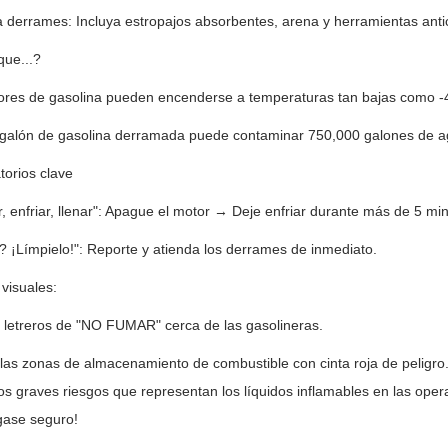
a derrames: Incluya estropajos absorbentes, arena y herramientas anti
que...?
ores de gasolina pueden encenderse a temperaturas tan bajas como -4
 galón de gasolina derramada puede contaminar 750,000 galones de a
orios clave
, enfriar, llenar": Apague el motor → Deje enfriar durante más de 5 m
? ¡Límpielo!": Reporte y atienda los derrames de inmediato.
visuales:
 letreros de "NO FUMAR" cerca de las gasolineras.
as zonas de almacenamiento de combustible con cinta roja de peligro. 
los graves riesgos que representan los líquidos inflamables en las ope
ase seguro!