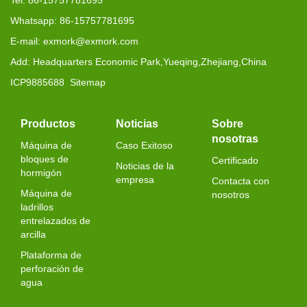
Tel: 86-15757781695
Whatsapp: 86-15757781695
E-mail: exmork@exmork.com
Add: Headquarters Economic Park,Yueqing,Zhejiang,China
ICP9885688
Sitemap
Productos
Noticias
Sobre
nosotras
Máquina de
Caso Exitoso
bloques de
Certificado
Noticias de la
hormigón
empresa
Contacta con
Máquina de
nosotros
ladrillos
entrelazados de
arcilla
Plataforma de
perforación de
agua