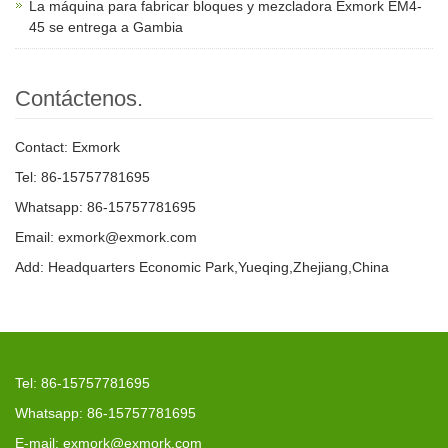
La máquina para fabricar bloques y mezcladora Exmork EM4-
45 se entrega a Gambia
Contáctenos.
Contact: Exmork
Tel: 86-15757781695
Whatsapp: 86-15757781695
Email: exmork@exmork.com
Add: Headquarters Economic Park,Yueqing,Zhejiang,China
Tel: 86-15757781695
Whatsapp: 86-15757781695
E-mail: exmork@exmork.com