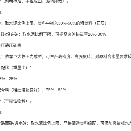
量（判断标准：手捏成团，落地即散）。
向：
：取水泥比例上限，骨料中掺入30%-50%的粗骨料（石屑）。
砖/填充砖：取水泥比例下限，可提高废渣掺量至20%-30%。
液压静压砖机
点：依靠巨大静压力成型，可生产高密度、高强度砖，对原料含水量要求
考配比（重量比）：
% - 25%
骨料（粗细搭配良好）：75% - 82%
少（干硬性物料）。
向：
路面砖/透水砖：取水泥比例上限，严格筛选骨料级配，可添加微量减水剂（