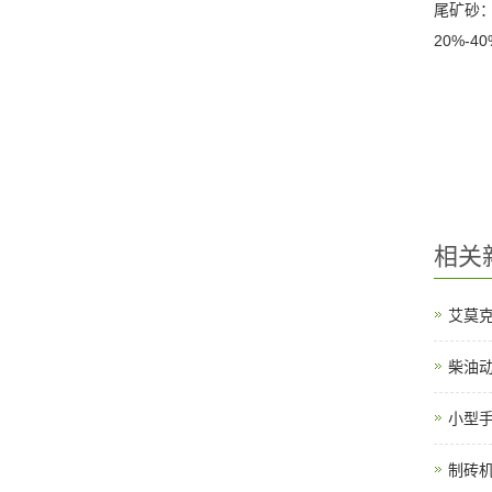
尾矿砂
20%-4
相关
艾莫
柴油
小型
制砖