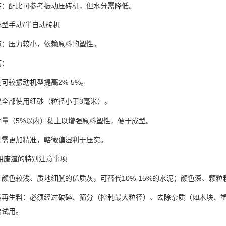
砖：配比可参考振动压砖机，但水分需降低。
型手动/半自动砖机
点：压力较小，依赖原料的塑性。
巧：
可较振动机型提高2%-5%。
议全部使用细砂（粒径小于3毫米）。
少量（5%以内）黏土以增强原料塑性，便于成型。
制需更加精准，略微偏湿利于压实。
用废渣的特别注意事项
颜色较浅、质地细腻的优质灰，可替代10%-15%的水泥；颜色深、颗
圾再生料：必须经过破碎、筛分（控制最大粒径）、去除杂质（如木块、塑
始试用。