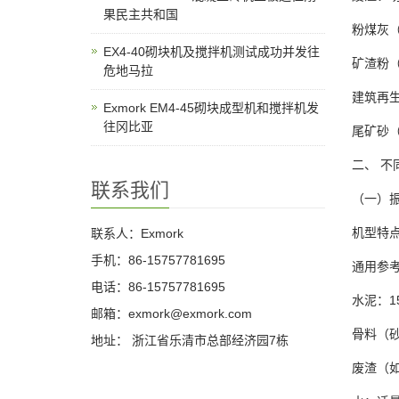
果民主共和国
粉煤灰
EX4-40砌块机及搅拌机测试成功并发往
矿渣粉
危地马拉
建筑再
Exmork EM4-45砌块成型机和搅拌机发
往冈比亚
尾矿砂
二、 不
联系我们
（一）
机型特
联系人：Exmork
手机：86-15757781695
通用参
电话：86-15757781695
水泥：15
邮箱：exmork@exmork.com
骨料（砂+
地址： 浙江省乐清市总部经济园7栋
废渣（如