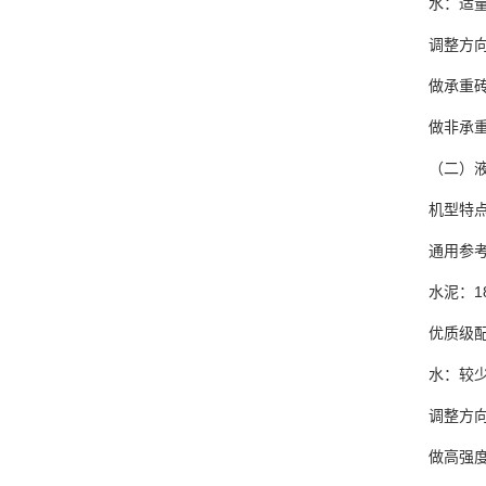
水：适
调整方
做承重砖
做非承重
（二）
机型特
通用参
水泥：18
优质级配
水：较
调整方
做高强度