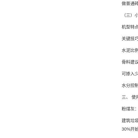
做普通
（三）小
机型特
关键技
水泥比例
骨料建
可掺入
水分控
三、 使
粉煤灰：
建筑垃
30%开