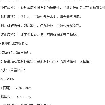
（电厂废料）：能改善原料搅拌时的流动性，并提升砖的后期强度和耐久
（钢厂废料）：活性高，可替代部分水泥，增强最终强度。
生料：破碎筛分后的混凝土、砖瓦颗粒，可替代天然骨料。
（矿山废料）：细度类似砂，使用前需确保无有害物质。
同机型配比方案要点
振动压砖机（应用最广）
点：依靠振动使原料密实，要求原料有较好的流动性和一定粘性。
考配比（重量比）：
% - 20%
石屑）：70% - 80%
粉煤灰）：5% - 10%