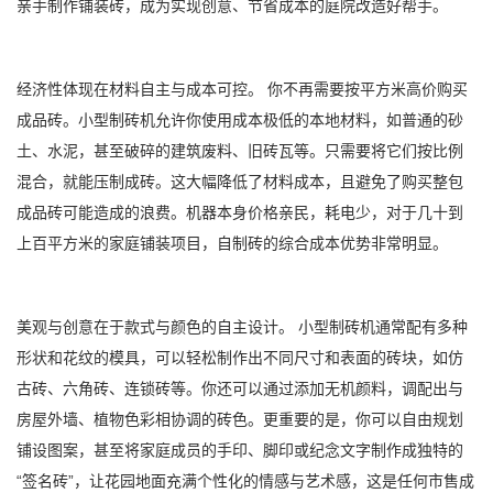
亲手制作铺装砖，成为实现创意、节省成本的庭院改造好帮手。
经济性体现在材料自主与成本可控。 你不再需要按平方米高价购买
成品砖。小型制砖机允许你使用成本极低的本地材料，如普通的砂
土、水泥，甚至破碎的建筑废料、旧砖瓦等。只需要将它们按比例
混合，就能压制成砖。这大幅降低了材料成本，且避免了购买整包
成品砖可能造成的浪费。机器本身价格亲民，耗电少，对于几十到
上百平方米的家庭铺装项目，自制砖的综合成本优势非常明显。
美观与创意在于款式与颜色的自主设计。 小型制砖机通常配有多种
形状和花纹的模具，可以轻松制作出不同尺寸和表面的砖块，如仿
古砖、六角砖、连锁砖等。你还可以通过添加无机颜料，调配出与
房屋外墙、植物色彩相协调的砖色。更重要的是，你可以自由规划
铺设图案，甚至将家庭成员的手印、脚印或纪念文字制作成独特的
“签名砖”，让花园地面充满个性化的情感与艺术感，这是任何市售成