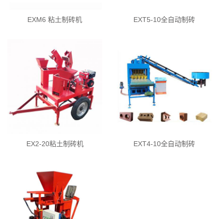
EXM6 粘土制砖机
EXT5-10全自动制砖
EX2-20粘土制砖机
EXT4-10全自动制砖