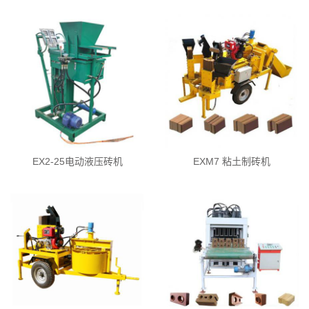
EX2-25电动液压砖机
EXM7 粘土制砖机