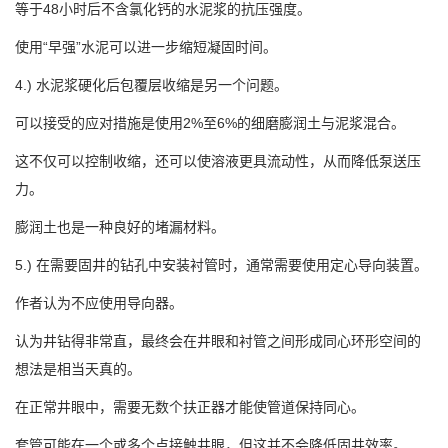
等于48小时后不含氯化钙的水泥浆的抗压强度。
使用“早强”水泥可以进一步缩短凝固时间。
4.) 水泥浆硬化后包覆层收缩是另一个问题。
可以接受的应对措施是使用2%至6%的细磨膨润土与泥浆混合。
这不仅可以控制收缩，还可以使溶液更具流动性，从而降低泵送压
力。
膨润土也是一种良好的堵漏材料。
5.) 在需要固井的钻孔中安装衬管时，通常需要使用定心导向装置。
作者认为不应使用导向器。
认为井钻得非常直，最终会在井眼和衬管之间形成同心环形空间的
想法是相当天真的。
在正常井眼中，需要无数个扶正器才能使管道保持同心。
套管可能在一个或多个点接触井眼，但这并不会降低固井效率。