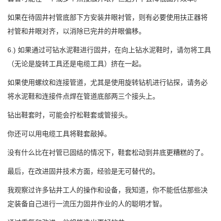
如果在待固井衬管底部下方安装井眼衬管，则有必要使用扶正器将
衬管和井眼对齐，以消除已完井的井眼偏移。
6.) 如果通过可钻水泥鞋进行固井，在向上钻水泥鞋时，请勿将工具
（无论是旋转工具还是电缆工具）挤在一起。
如果使用螺纹和连接管道，尤其是使用旋转钻机进行钻探，请务必
将水泥鞋和连接件点焊在管道底部两三个接头上。
钻出鞋套时，可能会拧松鞋套或管接头。
你还可以用电缆工具将鞋套敲掉。
没有什么比在衬管已固结的情况下，鞋套松动到井底更糟糕的了。
最后，在改进固井技术方面，经验是无可替代的。
我观察过许多钻井工人的操作和设备，我知道，你不能低估那些决
定装备自己进行一流压力固井作业的人的聪明才智。