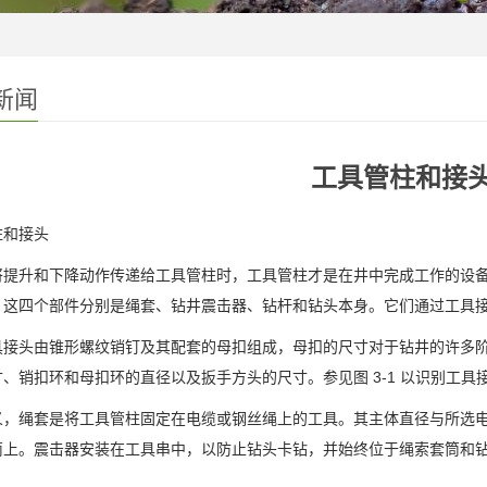
新闻
工具管柱和接
柱和接头
将提升和下降动作传递给工具管柱时，工具管柱才是在井中完成工作的设
。这四个部件分别是绳套、钻井震击器、钻杆和钻头本身。它们通过工具
具接头由锥形螺纹销钉及其配套的母扣组成，母扣的尺寸对于钻井的许多
、销扣环和母扣环的直径以及扳手方头的尺寸。参见图 3-1 以识别工
义，绳套是将工具管柱固定在电缆或钢丝绳上的工具。其主体直径与所选
筒上。震击器安装在工具串中，以防止钻头卡钻，并始终位于绳索套筒和