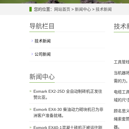
您的位置：
网站首页
>
新闻中心
>
技术新闻
导航栏目
技术
技术新闻
公司新闻
工具管
当机器
新闻中心
需的力
Exmark EX2-25D 全自动制砖机正发往
电缆工
赞比亚。
域的尺寸
Exmork EX4-30 柴油动力砌块机已为非
顾名思
洲客户准备就绪。
绳索套
器。
Exmork EX40-1混凝土砖机正被运往刚