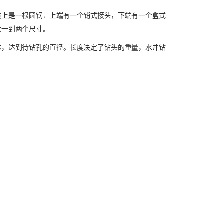
质上是一根圆钢，上端有一个销式接头，下端有一个盒式
大一到两个尺寸。
体，达到待钻孔的直径。长度决定了钻头的重量，水井钻