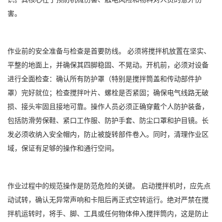
害。
作业前的安全准备与检查是首要防线。 必须将搅拌机放置在坚实、
平整的地面上，并确保其四脚稳固、不晃动。开机前，必须对设备
进行全面检查：确认所有防护罩（特别是搅拌筒盖和传动部件护
罩）完好就位；检查搅拌叶片、螺栓是否紧固；确保电气线路无破
损、接头牢固且接地可靠。操作人员必须正确穿戴个人防护装备，
包括防滑劳保鞋、紧口工作服、防护手套、防尘口罩和护目镜。长
发必须收纳入安全帽内，防止被旋转部件卷入。同时，清理作业区
域，保证有足够的操作和通行空间。
作业过程中的规范操作是防范危险的关键。 启动搅拌机时，应先点
动试转，确认无异常声响和卡阻后再正式空转运行。绝对严禁在搅
拌机运转时，将手、脚、工具或任何物体伸入搅拌筒内，这是防止