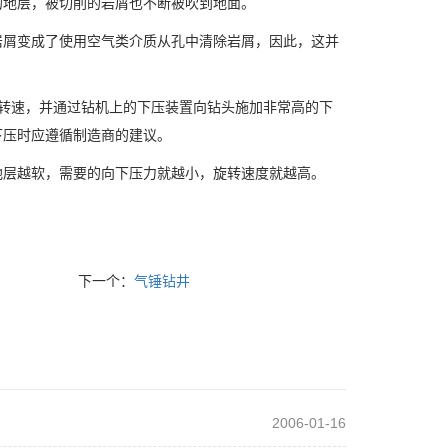
的地层，被切削的岩屑也不断被吹到地面。
岩屑变成了使用空气类介质从孔中清除岩屑，因此，这并
的转速，并通过钻机上的下压装置向钻头施加非常高的下
下压时应遵循制造商的建议。
地层越软，需要的向下压力就越小，旋转速度就越高。
下一个：
气锤钻井
2006-01-16