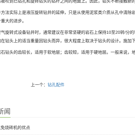
屑被吹到已钻孔和旋转钻头的钻杆之间的地面上。因此，钻头不断接触新
井方法实际上是液压旋转钻井的延伸，只是从使用泥浆类介质从孔中清除
个重大的进步。
空气旋转式设备钻井时，通常建议在非常坚硬的岩石上保持10至20转/分
加在钻头上的适当重量因钻头而异，很大程度上取决于钻头的设计。施加
岩石钻头的齿较长，适用于软地层；齿较短，适用于硬地层。一般来说，
上一个：
钻孔配件
新闻
克免烧砖机的优点