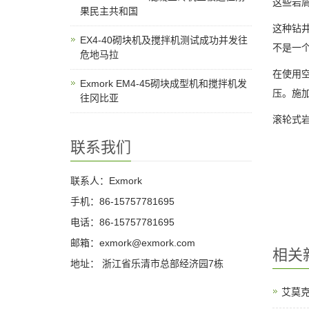
这些岩
果民主共和国
这种钻
EX4-40砌块机及搅拌机测试成功并发往
不是一
危地马拉
在使用
Exmork EM4-45砌块成型机和搅拌机发
压。施
往冈比亚
滚轮式
联系我们
联系人：Exmork
手机：86-15757781695
电话：86-15757781695
邮箱：exmork@exmork.com
相关
地址： 浙江省乐清市总部经济园7栋
艾莫