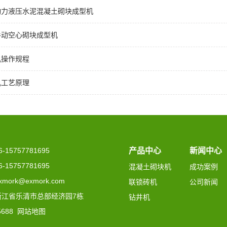
动力液压水泥混凝土砌块成型机
手动空心砌块成型机
机操作规程
机工艺原理
15757781695
产品中心
新闻中心
15757781695
混凝土砌块机
成功案例
mork@exmork.com
联锁砖机
公司新闻
浙江省乐清市总部经济园7栋
钻井机
5688
网站地图