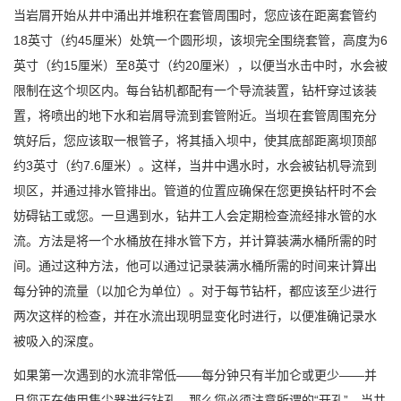
当岩屑开始从井中涌出并堆积在套管周围时，您应该在距离套管约
18英寸（约45厘米）处筑一个圆形坝，该坝完全围绕套管，高度为6
英寸（约15厘米）至8英寸（约20厘米），以便当水击中时，水会被
限制在这个坝区内。每台钻机都配有一个导流装置，钻杆穿过该装
置，将喷出的地下水和岩屑导流到套管附近。当坝在套管周围充分
筑好后，您应该取一根管子，将其插入坝中，使其底部距离坝顶部
约3英寸（约7.6厘米）。这样，当井中遇水时，水会被钻机导流到
坝区，并通过排水管排出。管道的位置应确保在您更换钻杆时不会
妨碍钻工或您。一旦遇到水，钻井工人会定期检查流经排水管的水
流。方法是将一个水桶放在排水管下方，并计算装满水桶所需的时
间。通过这种方法，他可以通过记录装满水桶所需的时间来计算出
每分钟的流量（以加仑为单位）。对于每节钻杆，都应该至少进行
两次这样的检查，并在水流出现明显变化时进行，以便准确记录水
被吸入的深度。
如果第一次遇到的水流非常低——每分钟只有半加仑或更少——并
且您正在使用集尘器进行钻孔，那么您必须注意所谓的“开孔”。当井