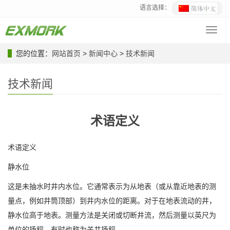
语言选择：
Toggl
navig
您的位置：
网站首页
>
新闻中心
>
技术新闻
技术新闻
术语定义
术语定义
静水位
这是未抽水时井内水位。它通常表示为从地表（或从靠近地表的测
量点，例如井筒顶部）到井内水位的距离。对于在地表流动的井，
静水位高于地表。测量方法是关闭或切断井流，然后测量以英尺为
单位的扬程。有时也称为关井扬程。