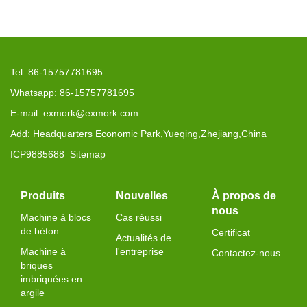
Tel: 86-15757781695
Whatsapp: 86-15757781695
E-mail: exmork@exmork.com
Add: Headquarters Economic Park,Yueqing,Zhejiang,China
ICP9885688
Sitemap
Produits
Nouvelles
À propos de
nous
Machine à blocs
Cas réussi
de béton
Certificat
Actualités de
Machine à
l'entreprise
Contactez-nous
briques
imbriquées en
argile