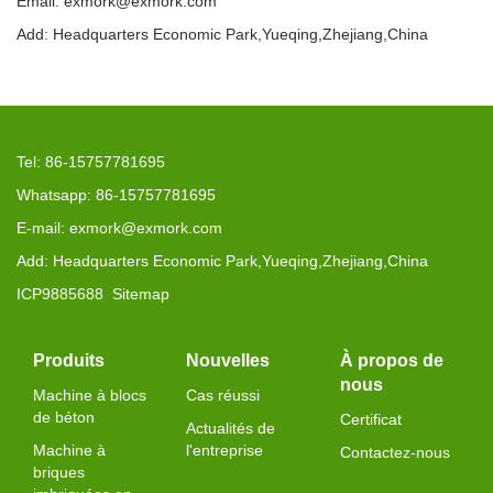
Email: exmork@exmork.com
Add: Headquarters Economic Park,Yueqing,Zhejiang,China
Tel: 86-15757781695
Whatsapp: 86-15757781695
E-mail: exmork@exmork.com
Add: Headquarters Economic Park,Yueqing,Zhejiang,China
ICP9885688
Sitemap
Produits
Nouvelles
À propos de
nous
Machine à blocs
Cas réussi
de béton
Certificat
Actualités de
Machine à
l'entreprise
Contactez-nous
briques