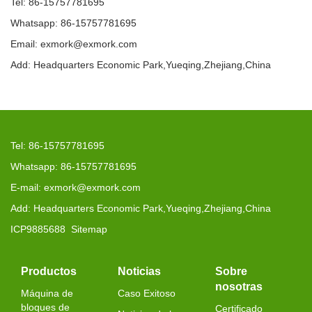
Tel: 86-15757781695
Whatsapp: 86-15757781695
Email: exmork@exmork.com
Add: Headquarters Economic Park,Yueqing,Zhejiang,China
Tel: 86-15757781695
Whatsapp: 86-15757781695
E-mail: exmork@exmork.com
Add: Headquarters Economic Park,Yueqing,Zhejiang,China
ICP9885688
Sitemap
Productos
Noticias
Sobre
nosotras
Máquina de
Caso Exitoso
bloques de
Certificado