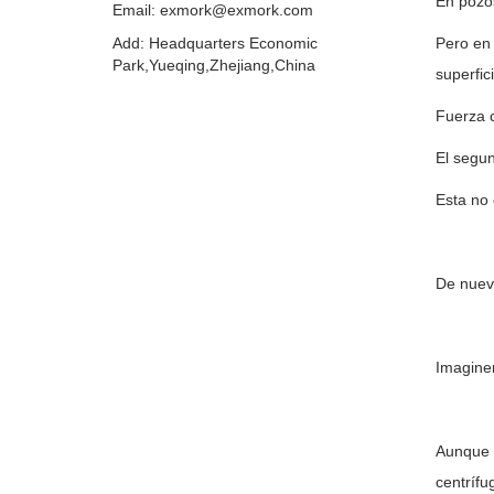
En pozo
Email: exmork@exmork.com
Add: Headquarters Economic
Pero en 
Park,Yueqing,Zhejiang,China
superfici
Fuerza c
El segun
Esta no 
De nuevo
Imagine
Aunque e
centrífu