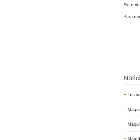
Sin emb
Para may
Notic
Las ve
Máquin
Máqui
Materi