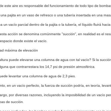
de este aire es responsable del funcionamiento de todo tipo de bomba
una pajita en un vaso de refresco o una tubería insertada en una mas
a un vacío parcial dentro de la pajita o la tubería, el líquido fluirá hacia 
sta acción se denomina comúnmente "succión", en realidad es el resul
 espacio donde existe el vacío.
ad máxima de elevación
ltura puede elevarse una columna de agua con tal vacío? Si la succión 
lguna que contrarrestara los 14,7 psi de presión atmosférica.
uede levantar una columna de agua de 2,3 pies.
anto, en un vacío perfecto, la fuerza de succión podría, en teoría, leva
rgo, por diversas razones, incluyendo la imposibilidad de un vacío pe
bas de succión.