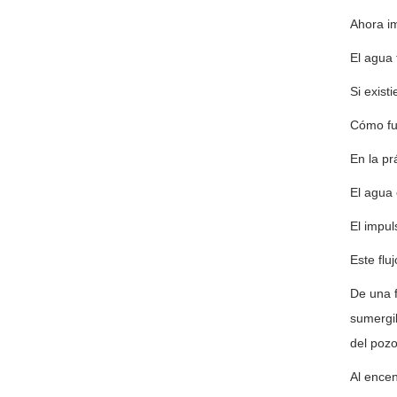
Ahora im
El agua 
Si exist
Cómo fu
En la pr
El agua 
El impul
Este flu
De una f
sumergib
del pozo
Al encen