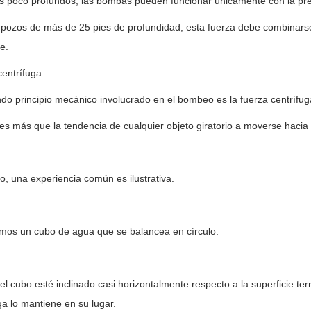
s poco profundos, las bombas pueden funcionar únicamente con la pre
pozos de más de 25 pies de profundidad, esta fuerza debe combinarse 
e.
entrífuga
do principio mecánico involucrado en el bombeo es la fuerza centrífug
es más que la tendencia de cualquier objeto giratorio a moverse hacia 
, una experiencia común es ilustrativa.
mos un cubo de agua que se balancea en círculo.
l cubo esté inclinado casi horizontalmente respecto a la superficie te
ga lo mantiene en su lugar.