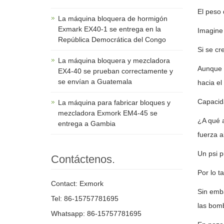
El peso 
La máquina bloquera de hormigón
Exmark EX40-1 se entrega en la
Imagine 
República Democrática del Congo
Si se cre
La máquina bloquera y mezcladora
Aunque e
EX4-40 se prueban correctamente y
se envían a Guatemala
hacia el
Capacid
La máquina para fabricar bloques y
mezcladora Exmork EM4-45 se
¿A qué a
entrega a Gambia
fuerza a
Un psi p
Contáctenos.
Por lo t
Contact: Exmork
Sin emba
Tel: 86-15757781695
las bom
Whatsapp: 86-15757781695