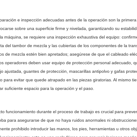
aración e inspección adecuadas antes de la operación son la primera
ocarse sobre una superficie firme y nivelada, garantizando su estabil
a máquina, se requiere una inspección exhaustiva del equipo: confirm
rta del tambor de mezcla y las cubiertas de los componentes de la tra
os de mezcla estén bien apretados; asegúrese de que el cableado eléctr
Los operadores deben usar equipo de protección personal adecuado, qu
jo ajustada, guantes de protección, mascarillas antipolvo y gafas prote
 para evitar que quede atrapado en las piezas giratorias. Al mismo ti
ar suficiente espacio para la operación y el paso.
cto funcionamiento durante el proceso de trabajo es crucial para preven
ba para asegurarse de que no haya ruidos anormales ni obstrucciones
mente prohibido introducir las manos, los pies, herramientas u otros o