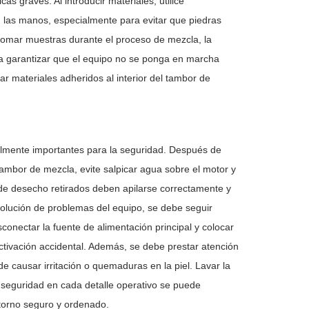
s graves. Al introducir materiales, utilice
on las manos, especialmente para evitar que piedras
tomar muestras durante el proceso de mezcla, la
a garantizar que el equipo no se ponga en marcha
r materiales adheridos al interior del tambor de
lmente importantes para la seguridad. Después de
tambor de mezcla, evite salpicar agua sobre el motor y
s de desecho retirados deben apilarse correctamente y
esolución de problemas del equipo, se debe seguir
sconectar la fuente de alimentación principal y colocar
activación accidental. Además, se debe prestar atención
 causar irritación o quemaduras en la piel. Lavar la
 seguridad en cada detalle operativo se puede
torno seguro y ordenado.