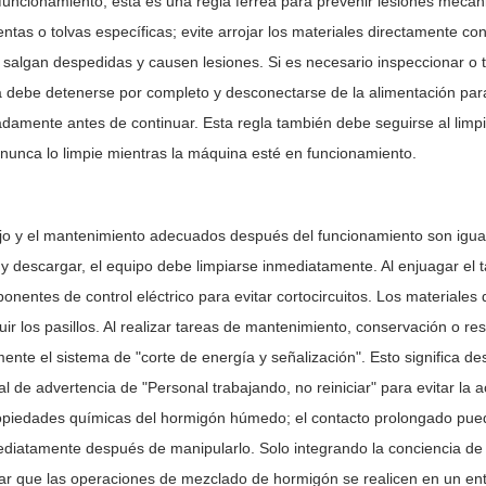
funcionamiento; esta es una regla férrea para prevenir lesiones mecánica
ntas o tolvas específicas; evite arrojar los materiales directamente c
salgan despedidas y causen lesiones. Si es necesario inspeccionar o 
 debe detenerse por completo y desconectarse de la alimentación par
damente antes de continuar. Esta regla también debe seguirse al limpia
nunca lo limpie mientras la máquina esté en funcionamiento.
jo y el mantenimiento adecuados después del funcionamiento son igua
y descargar, el equipo debe limpiarse inmediatamente. Al enjuagar el 
onentes de control eléctrico para evitar cortocircuitos. Los materiale
uir los pasillos. Al realizar tareas de mantenimiento, conservación o r
mente el sistema de "corte de energía y señalización". Esto significa de
l de advertencia de "Personal trabajando, no reiniciar" para evitar la 
opiedades químicas del hormigón húmedo; el contacto prolongado puede
ediatamente después de manipularlo. Solo integrando la conciencia de
ar que las operaciones de mezclado de hormigón se realicen en un en