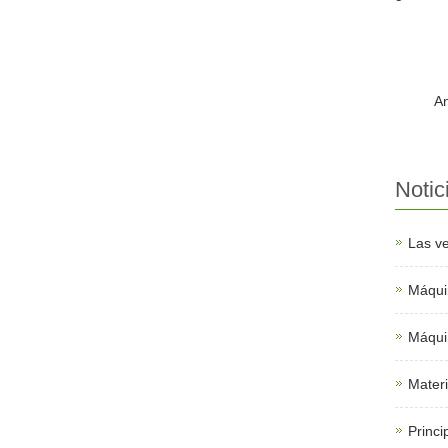
A
Notic
Las ve
Máquin
Máqui
Materi
Princi