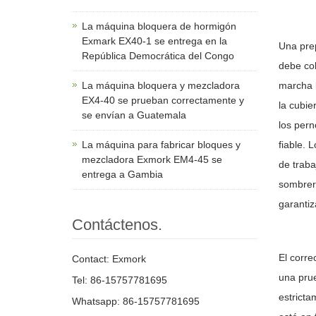
La máquina bloquera de hormigón
Exmark EX40-1 se entrega en la
Una prep
República Democrática del Congo
debe col
La máquina bloquera y mezcladora
marcha l
EX4-40 se prueban correctamente y
la cubie
se envían a Guatemala
los pern
La máquina para fabricar bloques y
fiable. 
mezcladora Exmork EM4-45 se
de traba
entrega a Gambia
sombrero
garantiz
Contáctenos.
El corre
Contact: Exmork
una prue
Tel: 86-15757781695
estricta
Whatsapp: 86-15757781695