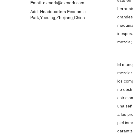
esté en 
Email: exmork@exmork.com
herramie
Add: Headquarters Economic
grandes 
Park,Yueqing,Zhejiang,China
máquina
inespera
mezcla; 
El mane
mezclar 
los comp
no obstr
estricta
una seña
a las pr
piel inm
garantiz