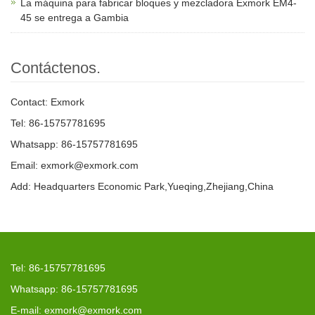
La máquina para fabricar bloques y mezcladora Exmork EM4-
45 se entrega a Gambia
Contáctenos.
Contact: Exmork
Tel: 86-15757781695
Whatsapp: 86-15757781695
Email: exmork@exmork.com
Add: Headquarters Economic Park,Yueqing,Zhejiang,China
Tel: 86-15757781695
Whatsapp: 86-15757781695
E-mail: exmork@exmork.com