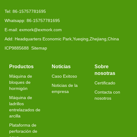
Tel: 86-15757781695
Whatsapp: 86-15757781695
E-mail: exmork@exmork.com
Add: Headquarters Economic Park,Yueqing,Zhejiang,China
ICP9885688
Sitemap
Productos
Noticias
Sobre
nosotras
Máquina de
Caso Exitoso
bloques de
Certificado
Noticias de la
hormigón
empresa
Contacta con
Máquina de
nosotros
ladrillos
entrelazados de
arcilla
Plataforma de
perforación de