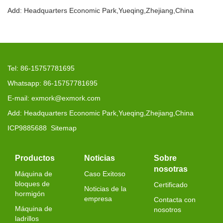
Add: Headquarters Economic Park,Yueqing,Zhejiang,China
Tel: 86-15757781695
Whatsapp: 86-15757781695
E-mail: exmork@exmork.com
Add: Headquarters Economic Park,Yueqing,Zhejiang,China
ICP9885688
Sitemap
Productos
Noticias
Sobre
nosotras
Máquina de
Caso Exitoso
bloques de
Certificado
Noticias de la
hormigón
empresa
Contacta con
Máquina de
nosotros
ladrillos