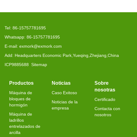
Tel: 86-15757781695
Whatsapp: 86-15757781695
E-mail: exmork@exmork.com
Add: Headquarters Economic Park,Yueqing,Zhejiang,China
ICP9885688
Sitemap
Productos
Noticias
Sobre
nosotras
Máquina de
Caso Exitoso
bloques de
Certificado
Noticias de la
hormigón
empresa
Contacta con
Máquina de
nosotros
ladrillos
entrelazados de
arcilla