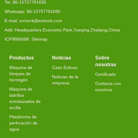
Tel: 86-15757781695
Whatsapp: 86-15757781695
E-mail: exmork@exmork.com
Add: Headquarters Economic Park,Yueqing,Zhejiang,China
ICP9885688
Sitemap
Productos
Noticias
Sobre
nosotras
Máquina de
Caso Exitoso
bloques de
Certificado
Noticias de la
hormigón
empresa
Contacta con
Máquina de
nosotros
ladrillos
entrelazados de
arcilla
Plataforma de
perforación de
agua