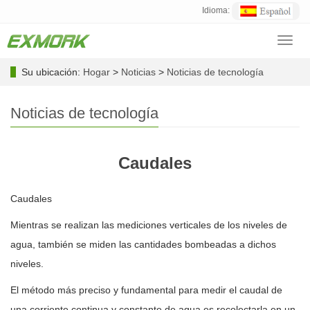
Idioma:
Toggl
navig
Su ubicación:
Hogar
>
Noticias
>
Noticias de tecnología
Noticias de tecnología
Caudales
Caudales
Mientras se realizan las mediciones verticales de los niveles de
agua, también se miden las cantidades bombeadas a dichos
niveles.
El método más preciso y fundamental para medir el caudal de
una corriente continua y constante de agua es recolectarla en un