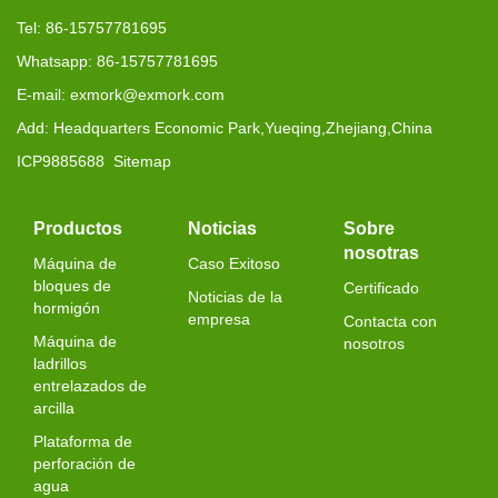
Tel: 86-15757781695
Whatsapp: 86-15757781695
E-mail: exmork@exmork.com
Add: Headquarters Economic Park,Yueqing,Zhejiang,China
ICP9885688
Sitemap
Productos
Noticias
Sobre
nosotras
Máquina de
Caso Exitoso
bloques de
Certificado
Noticias de la
hormigón
empresa
Contacta con
Máquina de
nosotros
ladrillos
entrelazados de
arcilla
Plataforma de
perforación de
agua