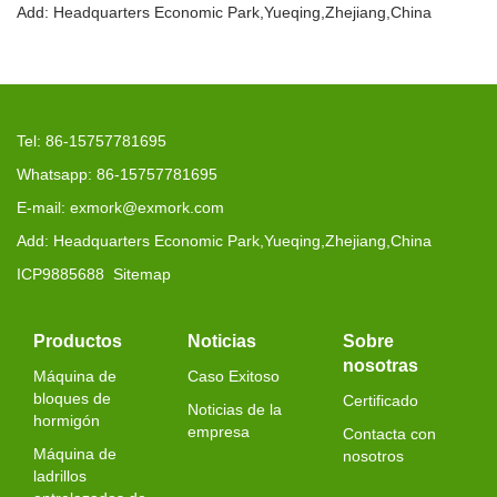
Add: Headquarters Economic Park,Yueqing,Zhejiang,China
Tel: 86-15757781695
Whatsapp: 86-15757781695
E-mail: exmork@exmork.com
Add: Headquarters Economic Park,Yueqing,Zhejiang,China
ICP9885688
Sitemap
Productos
Noticias
Sobre
nosotras
Máquina de
Caso Exitoso
bloques de
Certificado
Noticias de la
hormigón
empresa
Contacta con
Máquina de
nosotros
ladrillos