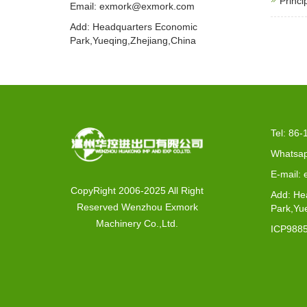
Princi
Email: exmork@exmork.com
Add: Headquarters Economic
Park,Yueqing,Zhejiang,China
Tel: 86
Whatsap
E-mail:
CopyRight 2006-2025 All Right
Add: He
Reserved Wenzhou Exmork
Park,Yu
Machinery Co.,Ltd.
ICP988