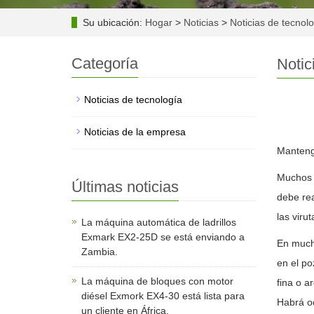
Su ubicación:
Hogar
>
Noticias
>
Noticias de tecnol
Categoría
Notic
Noticias de tecnología
Noticias de la empresa
Mantenga
Muchos m
Últimas noticias
debe rea
las viru
La máquina automática de ladrillos
Exmark EX2-25D se está enviando a
En mucha
Zambia.
en el po
La máquina de bloques con motor
fina o a
diésel Exmork EX4-30 está lista para
Habrá oc
un cliente en África.