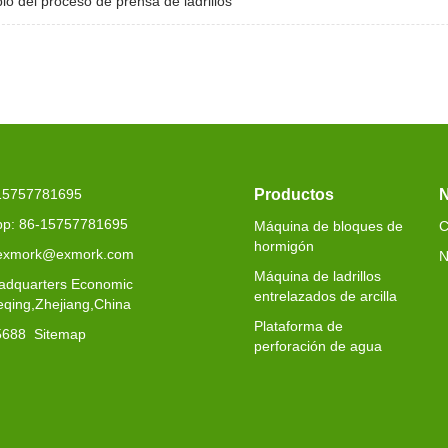
pio del proceso de prensa de ladrillos
-15757781695
Productos
N
p: 86-15757781695
Máquina de bloques de
C
hormigón
 exmork@exmork.com
N
Máquina de ladrillos
adquarters Economic
entrelazados de arcilla
eqing,Zhejiang,China
Plataforma de
5688
Sitemap
perforación de agua