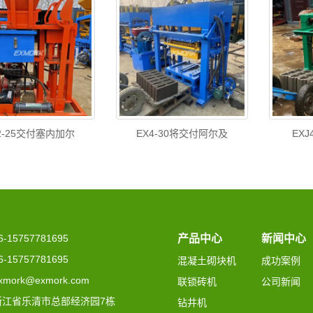
2-25交付塞内加尔
EX4-30将交付阿尔及
EX
15757781695
产品中心
新闻中心
15757781695
混凝土砌块机
成功案例
mork@exmork.com
联锁砖机
公司新闻
浙江省乐清市总部经济园7栋
钻井机