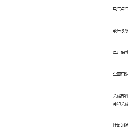
电气与
液压系
每月保
全面润
关键部
角和关
性能测