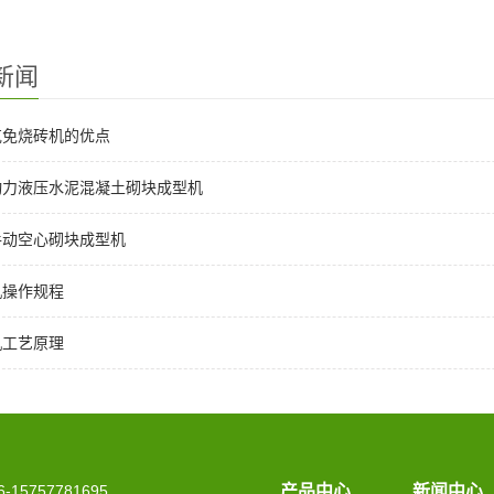
新闻
克免烧砖机的优点
动力液压水泥混凝土砌块成型机
手动空心砌块成型机
机操作规程
机工艺原理
15757781695
产品中心
新闻中心