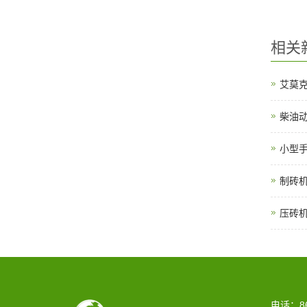
相关
艾莫
柴油
小型
制砖
压砖
电话：86-