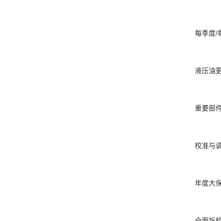
每季度/
液压油
重要部
校准与
年度大
全面拆