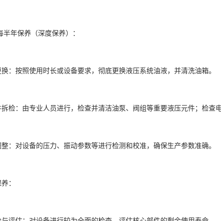
每半年保养（深度保养）：
更换：按照使用时长或设备要求，彻底更换液压系统油液，并清洗油箱。
件拆检：由专业人员进行，检查并清洁油泵、阀组等重要液压元件；检查
调整：对设备的压力、振动参数等进行检测和校准，确保生产参数准确。
保养：
检与评估：对设备进行较为全面的检查，评估核心部件的剩余使用寿命。