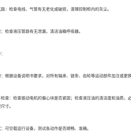
气路：检查电线、气管有无老化或破损，清理控制柜内的灰尘。
统：检查液压管路有无泄漏，清洁油箱呼吸器。
养：
滑：根据设备说明书要求，对所有轴承、链条、齿轮等运动部件加注或更换
件检查：检查振动电机的偏心块是否紧固；检查液压油的清洁度和油质，
键尺寸。
试：可空载运行设备，测试各动作是否顺畅、准确。