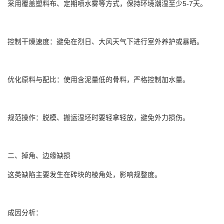
采用覆盖塑料布、定期喷水雾等方式，保持环境潮湿至少5-7天。
控制干燥速度：避免在烈日、大风天气下进行室外养护或暴晒。
优化原料与配比：使用含泥量低的骨料，严格控制加水量。
规范操作：脱模、搬运湿坯时要轻拿轻放，避免外力损伤。
二、掉角、边缘缺损
这类缺陷主要发生在砖块的棱角处，影响规整度。
成因分析：