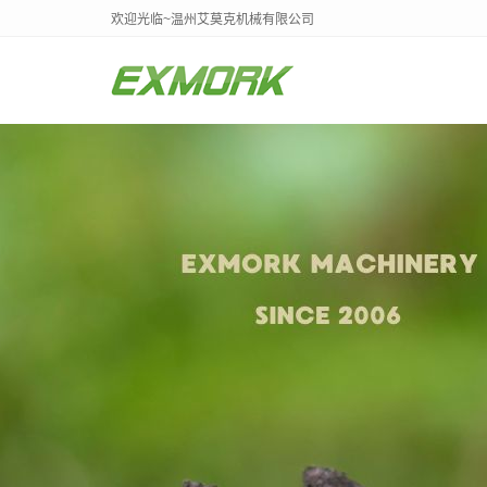
欢迎光临~温州艾莫克机械有限公司