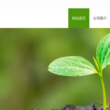
网站首页
公司简介