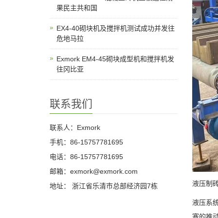
果民主共和国
EX4-40砌块机及搅拌机测试成功并发往
危地马拉
Exmork EM4-45砌块成型机和搅拌机发
往冈比亚
联系我们
联系人：Exmork
手机：86-15757781695
电话：86-15757781695
邮箱：exmork@exmork.com
液压制
地址： 浙江省乐清市总部经济园7栋
液压系
塞的推