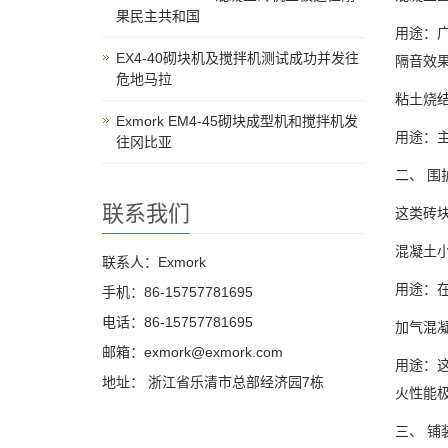
果民主共和国
用途：
EX4-40砌块机及搅拌机测试成功并发往
隔音效
危地马拉
粘土烧
Exmork EM4-45砌块成型机和搅拌机发
用途：
往冈比亚
二、 围
联系我们
这类砖
混凝土
联系人：Exmork
用途：
手机：86-15757781695
电话：86-15757781695
加气混
邮箱：exmork@exmork.com
用途：
地址： 浙江省乐清市总部经济园7栋
火性能
三、 铺