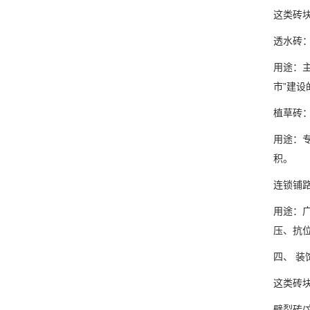
这类砖
透水砖
用途：
市”建设
植草砖
用途：
积。
连锁铺
用途：
压、抗
四、 装
这类砖
劈裂砖/