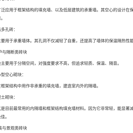
广泛应用于框架结构的填充墙、以及低层建筑的承重墙。其空心的设计在
果。
结多孔砖：
主要用于承重墙体。其孔洞不仅减轻了自重，还提高了墙体的保温隔热性
护与隔断类砖块
块主要用于分隔空间，对强度要求不高，但追求轻质、保温、隔音。
小型空心砌块：
在框架结构中用作非承重的填充墙，建造室内外的隔墙。
凝土砌块：
这是目前最常用的内隔墙和框架结构填充墙材料。因为它非常轻，能显著
极佳。
装与景观类砖块