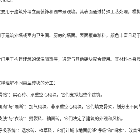
主要用于建筑外墙立面装饰和园林景观墙。其表面通过特殊工艺处理，模
：
用于建筑外墙或室内卫生间、厨房的墙面。表面覆盖釉料，颜色丰富且易
：
专门用于构建建筑的保温隔热层，通常与其他砖块配合使用。其材料本身
这样理解不同类型砖块的分工：
“骨骼”：实心砖、承重空心砌块，它们支撑起整个建筑。
肌肉”与“隔断”：加气砌块、非承重空心砌块，它们填充骨架，划分出不同
皮肤”与“衣装”：劈裂砖、釉面砖，它们决定了建筑的外观和风格。
呼吸系统”：透水砖、植草砖，它们让城市地面能够“呼吸”和“喝水”，改善