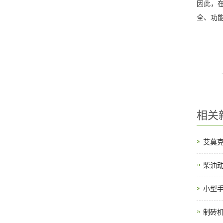
因此，
全、功
相关
艾莫
柴油
小型
制砖