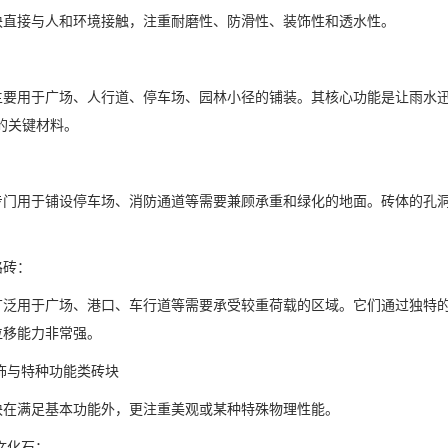
块直接与人和环境接触，注重耐磨性、防滑性、装饰性和透水性。
：
主要用于广场、人行道、停车场、园林小径的铺装。其核心功能是让雨水迅
的关键材料。
：
专门用于铺设停车场、消防通道等需要兼顾承重和绿化的地面。砖体的孔
路砖：
广泛用于广场、港口、车行道等需要承受较重荷载的区域。它们通过独特
位移能力非常强。
饰与特种功能类砖块
块在满足基本功能外，更注重美观或某种特殊物理性能。
文化石：