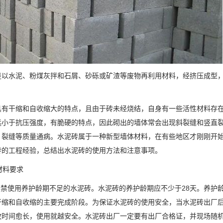
是以水泥、粉煤灰拌和石屑、砂砾或矿渣等废物再利用材料，经挤压成型
具有干缩和自收缩大的特点，且由于砖未经烧结，自身有一些活性材料存
远小于抗压强度，有脆硬的特点，因此砌出的墙体常会出现斜裂缝和竖直
、裂缝等质量通病。水泥砖属于一种新型墙体材料，在有些地区才刚刚开
砖的工程经验，总结出水泥砖的使用方法和注意事项。
用材料要求
严禁使用养护龄期不足的水泥砖。水泥砖的养护龄期应不少于28天。养护
干缩和自收缩的主要完成阶段。为保证水泥砖的使用安全，当水泥砖出厂后
放时间愈长，使用就越安全。水泥砖出厂一定要有出厂合格证，并现场随机