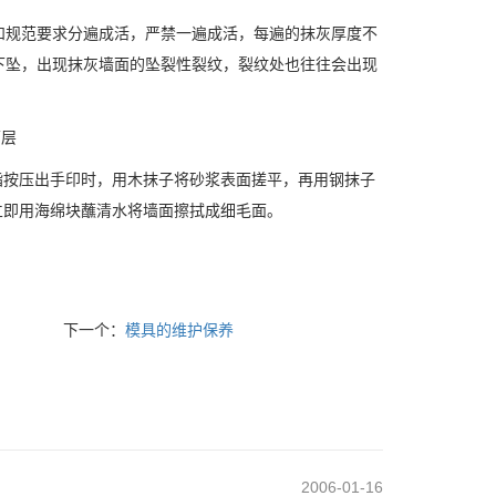
计和规范要求分遍成活，严禁一遍成活，每遍的抹灰厚度不
的下坠，出现抹灰墙面的坠裂性裂纹，裂纹处也往往会出现
面层
指按压出手印时，用木抹子将砂浆表面搓平，再用钢抹子
立即用海绵块蘸清水将墙面擦拭成细毛面。
下一个：
模具的维护保养
2006-01-16