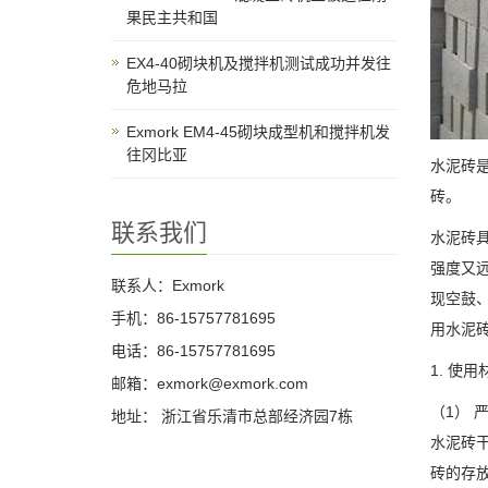
果民主共和国
EX4-40砌块机及搅拌机测试成功并发往
危地马拉
Exmork EM4-45砌块成型机和搅拌机发
往冈比亚
水泥砖
砖。
联系我们
水泥砖
强度又
联系人：Exmork
现空鼓
手机：86-15757781695
用水泥
电话：86-15757781695
1. 使
邮箱：exmork@exmork.com
（1） 
地址： 浙江省乐清市总部经济园7栋
水泥砖
砖的存