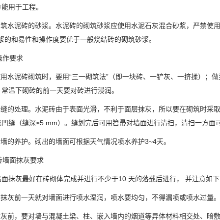
方能用于工程。
 砌筑水泥砖的砂浆。水泥砖的砌筑砂浆应使用水泥石灰混合砂浆，严禁使
砂浆的和易性和操作度要优于一般烧结砖的砌筑砂浆。
筑操作要求
使用水泥砖砌筑时，要用“三一砌筑法”（即一块砖、一铲灰、一挤揉）；
；常温下砌砖的前一天要对砖进行浸润。
 砖缝的处理。水泥砖由于表面光滑，不利于面层抹灰，所以要在砌筑时采
成凹缝（缝深≥5 mm）。缝划完后可用笤帚对墙面进行清扫，清扫一方
砖墙的养护。砌出的墙面可根据天气情况喷水养护3~4天。
泥砖墙面抹灰要求
面抹灰最好在砖砌体完成并进行不少于10 天的落载后进行， 并注意如
 在抹灰前一天就对墙面进行喷水湿润，喷水要均匀，不得漏喷或喷水过量
 抹灰前，要对墙与混凝土梁、柱、嵌入墙内的烟道等异体材料相交处、暗