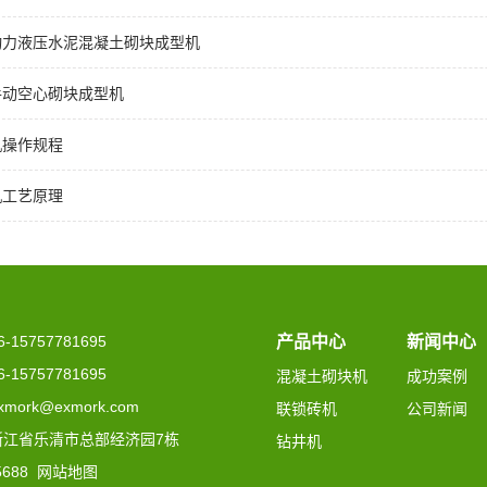
动力液压水泥混凝土砌块成型机
手动空心砌块成型机
机操作规程
机工艺原理
15757781695
产品中心
新闻中心
15757781695
混凝土砌块机
成功案例
mork@exmork.com
联锁砖机
公司新闻
浙江省乐清市总部经济园7栋
钻井机
5688
网站地图