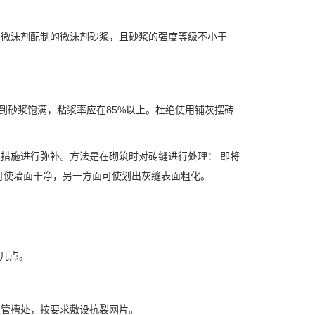
用微沫剂配制的微沫剂砂浆，且砂浆的强度等级不小于
做到砂浆饱满，粘浆率应在85%以上。杜绝使用铺灰摆砖
取措施进行弥补。方法是在砌筑时对砖缝进行处理： 即将
面可使墙面干净，另一方面可使划出灰缝表面粗化。
下几点。
。
敷管槽处，按要求敷设抗裂网片。