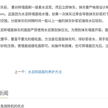
 抹灰前， 要对砖墙面刷一层素水泥浆，然后立即抹灰，抹灰要严格按设
0 mm。这是因为水泥砖墙面吸水慢，如果一次抹灰过厚会导致抹灰砂浆
的空鼓。分层抹灰的间隔时间一般以上一遍的抹灰砂浆初凝收水后较好。
 水泥砖墙面抹灰的面层严禁使用水泥膏刮抹压光。为预防抹灰墙面开裂，
成要平、要直不要光的细毛面。方法是在面层抹灰时，待砂浆收水，用手
将砂粒压倒，使墙面成细毛面即可。如操作有困难，也可将墙面压光后，
上一个：
水泥砖路面的养护方法
新闻
克免烧砖机的优点