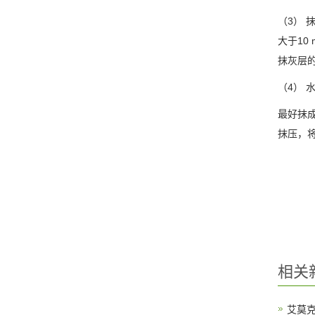
（3）
大于1
抹灰层
（4）
最好抹
抹压，
相关
艾莫