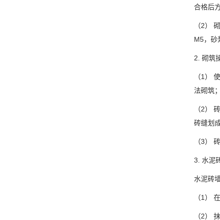
合格后
（2）
M5，
2. 砌
（1） 
法砌筑
（2）
砖缝划
（3） 
3. 水
水泥砖墙
（1）
（2）