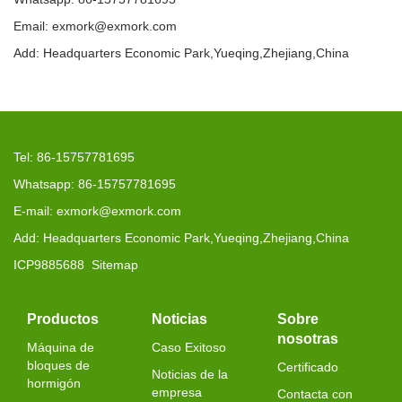
Email: exmork@exmork.com
Add: Headquarters Economic Park,Yueqing,Zhejiang,China
Tel: 86-15757781695
Whatsapp: 86-15757781695
E-mail: exmork@exmork.com
Add: Headquarters Economic Park,Yueqing,Zhejiang,China
ICP9885688
Sitemap
Productos
Noticias
Sobre
nosotras
Máquina de
Caso Exitoso
bloques de
Certificado
Noticias de la
hormigón
empresa
Contacta con