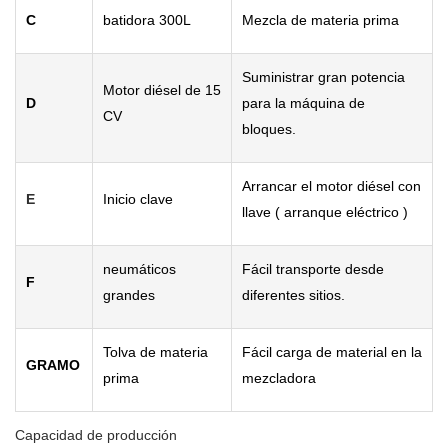
C
batidora 300L
Mezcla de materia prima
Suministrar gran potencia
Motor di
ésel de 15
D
para la m
áquina de
CV
bloques.
Arrancar el motor di
ésel con
E
Inicio clave
llave ( arranque eléctrico )
neum
áticos
F
ácil transporte desde
F
grandes
diferentes sitios.
Tolva de materia
F
ácil carga de material en la
GRAMO
prima
mezcladora
Capacidad de producción