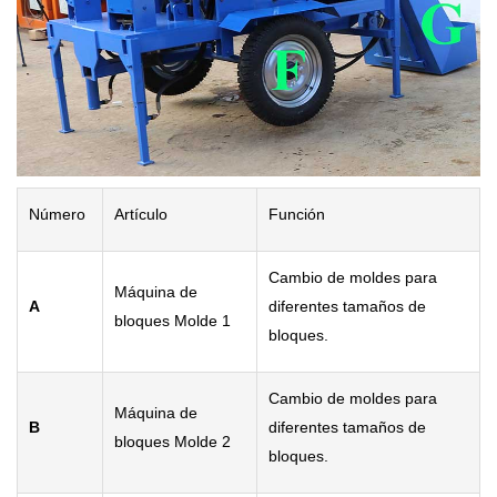
N
úmero
Art
ículo
Funci
ón
Cambio de moldes para
M
áquina de
A
diferentes tamaños de
bloques Molde 1
bloques.
Cambio de moldes para
M
áquina de
B
diferentes tamaños de
bloques Molde 2
bloques.